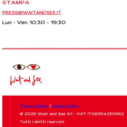
STAMPA
PRESS@WAITANDSEE.IT
Lun - Ven 10:30 - 19:30
Privacy Policy
|
Cookie Policy
© 2026 Wait and See Srl - VAT IT06954250962
Tutti i diritti riservati