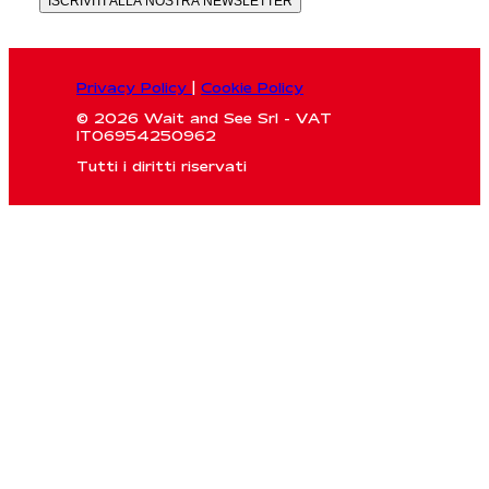
ISCRIVITI ALLA NOSTRA NEWSLETTER
Privacy Policy
|
Cookie Policy
© 2026 Wait and See Srl - VAT
IT06954250962
Tutti i diritti riservati